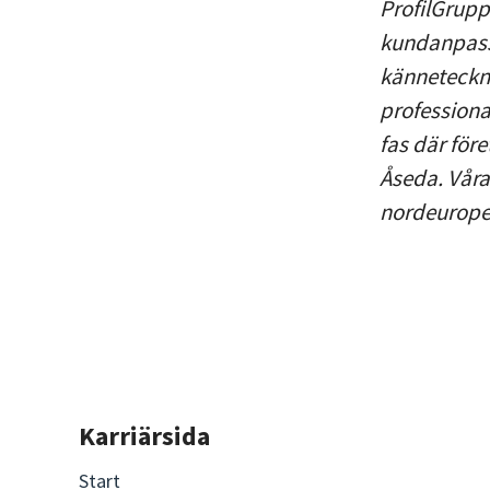
ProfilGrupp
kundanpass
känneteckn
professional
fas där före
Åseda. Våra
nordeurope
Karriärsida
Start