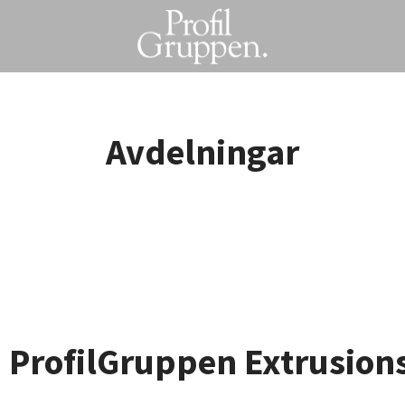
Avdelningar
ation
ProfilGruppen Extrusion