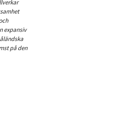
llverkar
ksamhet
 och
en expansiv
småländska
ämst på den