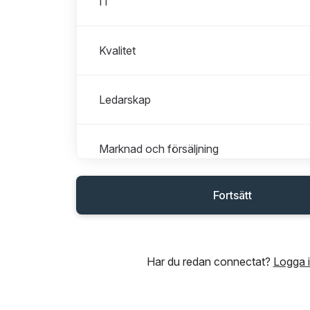
IT
Kvalitet
Ledarskap
Marknad och försäljning
Fortsätt
Operatör Profiltillverkning
Operatör Vidareförädling
Har du redan connectat?
Logga 
Personal, säkerhet och administration