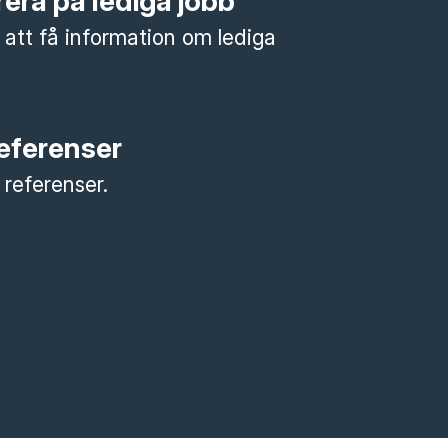
era på lediga jobb
 att få information om lediga
referenser
a referenser.