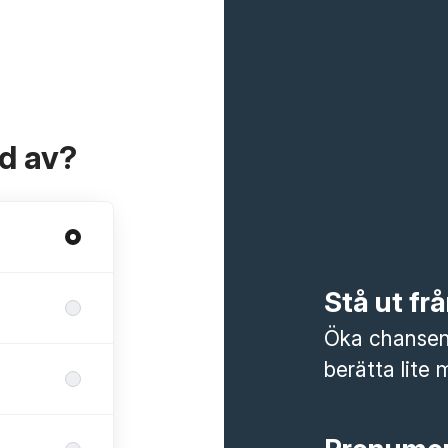
ad av?
Stå ut f
Öka chansen 
berätta lite 